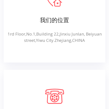
我们的位置
1rd Floor,No.1,Building 22,Jinxiu Junlan, Beiyuan
street,Yiwu City.Zhejiang,CHINA